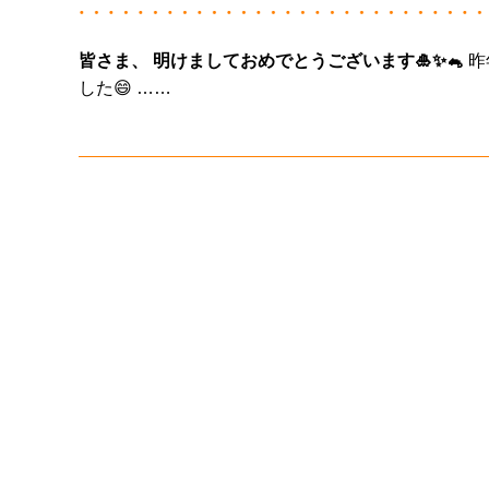
皆さま、
明けましておめでとうございます🎍✨🐁
昨年はたくさんの方にお会いでき、 たくさんのお喜びの声をいただきま
した😄 ……