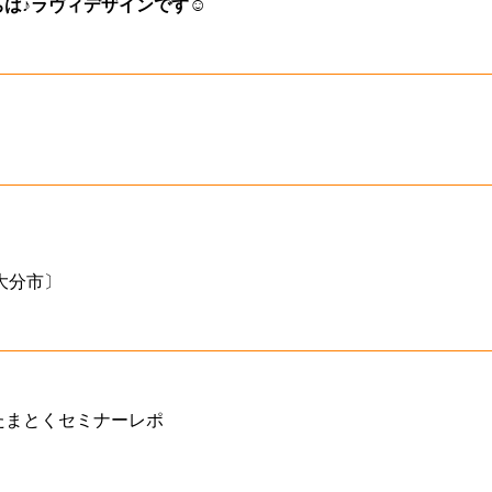
ちは♪ラヴィデザインです☺
大分市〕
たまとくセミナーレポ